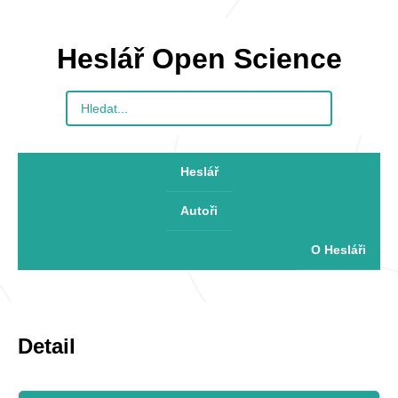
Heslář Open Science
Heslář
Autoři
O Hesláři
Detail