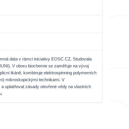
umná data v rámci iniciativy EOSC CZ. Studovala
MUNI). V oboru biochemie se zaměřuje na vývoj
plicní tkáně, kombinuje elektrospinning polymerních
mi) mikroskopickými technikami. V
a uplatňovat zásady otevřené vědy na vlastních
u.