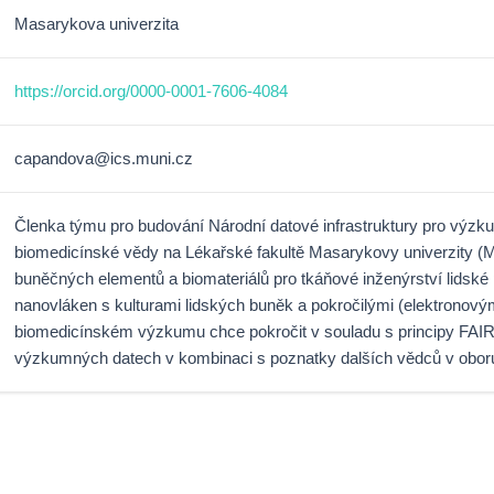
Masarykova univerzita
https://orcid.org/0000-0001-7606-4084
capandova@ics.muni.cz
Členka týmu pro budování Národní datové infrastruktury pro výzk
biomedicínské vědy na Lékařské fakultě Masarykovy univerzity (
buněčných elementů a biomateriálů pro tkáňové inženýrství lidské 
nanovláken s kulturami lidských buněk a pokročilými (elektronový
biomedicínském výzkumu chce pokročit v souladu s principy FAIR 
výzkumných datech v kombinaci s poznatky dalších vědců v obor