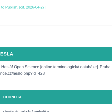
o Publish, [cit. 2026-04-27]
HESLA
: Heslář Open Science [online terminologická databáze]. Praha: N
ience.cz/heslo.php?id=428
HODNOTA
otevřené metody / metodika