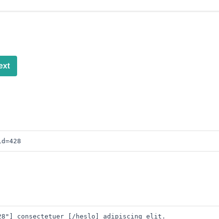
ext
id=428
28"] consectetuer [/heslo] adipiscing elit. 