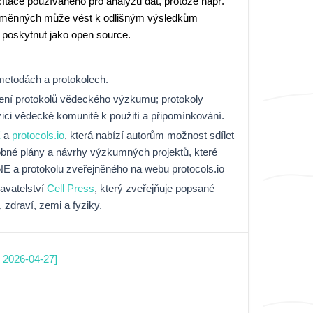
ítače používaného pro analýzu dat, protože např.
roměnných může vést k odlišným výsledkům
 poskytnut jako open source.
o metodách a protokolech.
lení protokolů vědeckého výzkumu; protokoly
ozici vědecké komunitě k použití a připomínkování.
E
a
protocols.io
, která nabízí autorům možnost sdílet
odrobné plány a návrhy výzkumných projektů, které
NE a protokolu zveřejněného na webu protocols.io
avatelství
Cell Press
, který zveřejňuje popsané
 zdraví, zemi a fyziky.
. 2026-04-27]