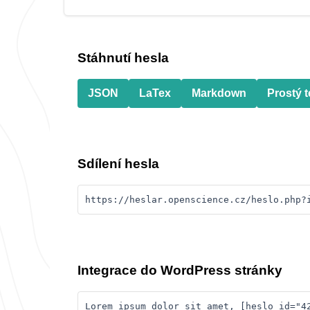
Stáhnutí hesla
JSON
LaTex
Markdown
Prostý t
Sdílení hesla
https://heslar.openscience.cz/heslo.php?
Integrace do WordPress stránky
Lorem ipsum dolor sit amet, [heslo id="4