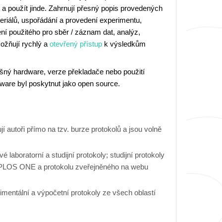
a použít jinde. Zahrnují přesný popis provedených
teriálů, uspořádání a provedení experimentu,
ní použitého pro sběr / záznam dat, analýz,
ožňují rychlý a
otevřený přístup
k výsledkům
išný hardware, verze překladače nebo použití
are byl poskytnut jako open source.
 autoři přímo na tzv. burze protokolů a jsou volně
é laboratorní a studijní protokoly; studijní protokoly
 v PLOS ONE a protokolu zveřejněného na webu
imentální a výpočetní protokoly ze všech oblastí