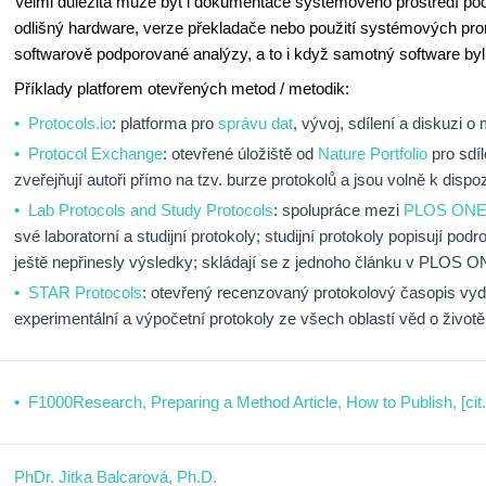
Velmi důležitá může být i dokumentace systémového prostředí poč
odlišný hardware, verze překladače nebo použití systémových p
softwarově podporované analýzy, a to i když samotný software byl
Příklady platforem otevřených metod / metodik:
Protocols.io
: platforma pro
správu dat
, vývoj, sdílení a diskuzi 
Protocol Exchange
: otevřené úložiště od
Nature Portfolio
pro sdí
zveřejňují autoři přímo na tzv. burze protokolů a jsou volně k disp
Lab Protocols and Study Protocols
: spolupráce mezi
PLOS ON
své laboratorní a studijní protokoly; studijní protokoly popisují p
ještě nepřinesly výsledky; skládají se z jednoho článku v PLOS O
STAR Protocols
: otevřený recenzovaný protokolový časopis vyd
experimentální a výpočetní protokoly ze všech oblastí věd o životě,
F1000Research, Preparing a Method Article, How to Publish, [cit
PhDr. Jitka Balcarová, Ph.D.