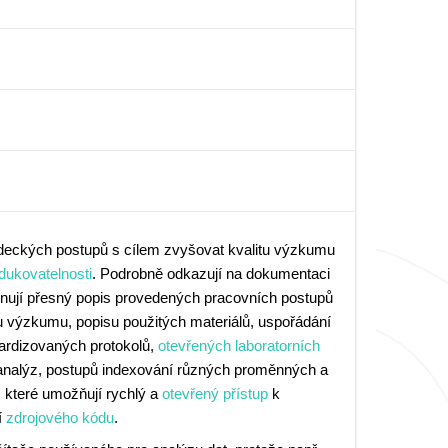
ědeckých postupů s cílem zvyšovat kvalitu výzkumu
dukovatelnosti
. Podrobně odkazují na dokumentaci
hrnují přesný popis provedených pracovních postupů
rhu výzkumu, popisu použitých materiálů, uspořádání
ardizovaných protokolů,
otevřených laboratorních
 analýz, postupů indexování různých proměnných a
, které umožňují rychlý a
otevřený přístup
k
í
zdrojového kódu
.