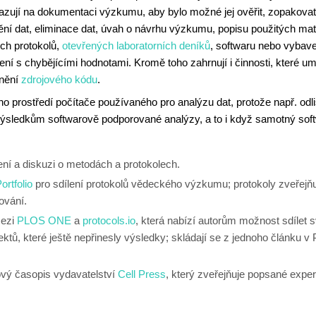
azují na dokumentaci výzkumu, aby bylo možné jej ověřit, zopakovat 
tění dat, eliminace dat, úvah o návrhu výzkumu, popisu použitých ma
ch protokolů,
otevřených laboratorních deníků
, softwaru nebo vybave
 s chybějícími hodnotami. Kromě toho zahrnují i činnosti, které um
jnění
zdrojového kódu
.
 prostředí počítače používaného pro analýzu dat, protože např. odl
ledkům softwarově podporované analýzy, a to i když samotný softw
lení a diskuzi o metodách a protokolech.
ortfolio
pro sdílení protokolů vědeckého výzkumu; protokoly zveřejňují
ování.
mezi
PLOS ONE
a
protocols.io
, která nabízí autorům možnost sdílet sv
ktů, které ještě nepřinesly výsledky; skládají se z jednoho článku
ový časopis vydavatelství
Cell Press
, který zveřejňuje popsané exper