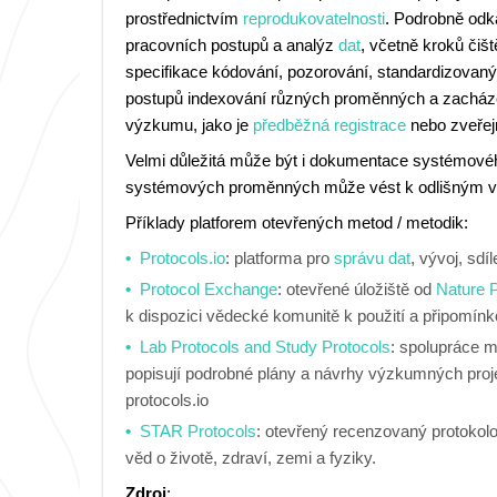
prostřednictvím
reprodukovatelnosti
. Podrobně odk
pracovních postupů a analýz
dat
, včetně kroků čiš
specifikace kódování, pozorování, standardizovaný
postupů indexování různých proměnných a zacházení
výzkumu, jako je
předběžná registrace
nebo zveře
Velmi důležitá může být i dokumentace systémového
systémových proměnných může vést k odlišným výs
Příklady platforem otevřených metod / metodik:
Protocols.io
: platforma pro
správu dat
, vývoj, sdí
Protocol Exchange
: otevřené úložiště od
Nature P
k dispozici vědecké komunitě k použití a připomínk
Lab Protocols and Study Protocols
: spolupráce 
popisují podrobné plány a návrhy výzkumných proje
protocols.io
STAR Protocols
: otevřený recenzovaný protokol
věd o životě, zdraví, zemi a fyziky.
Zdroj
: