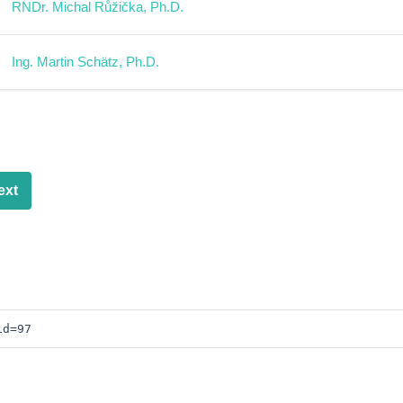
RNDr. Michal Růžička, Ph.D.
Ing. Martin Schätz, Ph.D.
ext
id=97