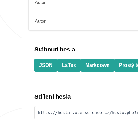
Autor
Autor
Stáhnutí hesla
JSON
LaTex
Markdown
Prostý t
Sdílení hesla
https://heslar.openscience.cz/heslo.php?