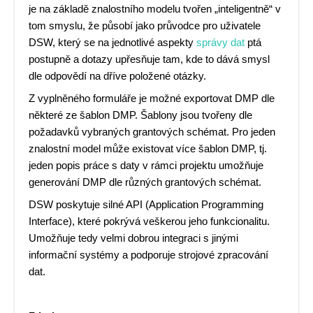
je na základě znalostního modelu tvořen „inteligentně“ v
tom smyslu, že působí jako průvodce pro uživatele
DSW, který se na jednotlivé aspekty
správy dat
ptá
postupně a dotazy upřesňuje tam, kde to dává smysl
dle odpovědí na dříve položené otázky.
Z vyplněného formuláře je možné exportovat DMP dle
některé ze šablon DMP. Šablony jsou tvořeny dle
požadavků vybraných grantových schémat. Pro jeden
znalostní model může existovat více šablon DMP, tj.
jeden popis práce s daty v rámci projektu umožňuje
generování DMP dle různých grantových schémat.
DSW poskytuje silné API (Application Programming
Interface), které pokrývá veškerou jeho funkcionalitu.
Umožňuje tedy velmi dobrou integraci s jinými
informační systémy a podporuje strojové zpracování
dat.