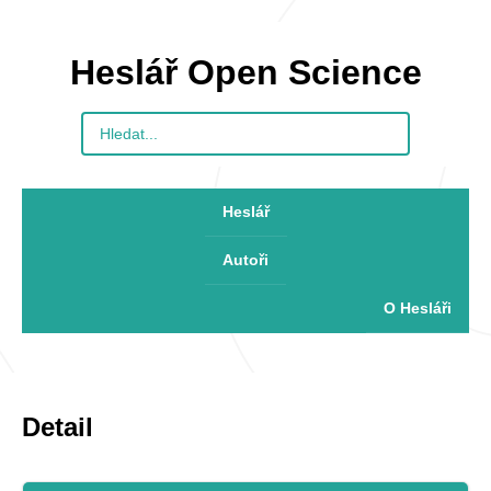
Heslář Open Science
Heslář
Autoři
O Hesláři
Detail