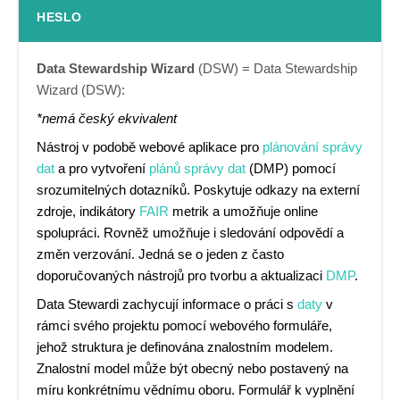
HESLO
Data Stewardship Wizard
(DSW) = Data Stewardship
Wizard (DSW):
*nemá český ekvivalent
Nástroj v podobě webové aplikace pro
plánování správy
dat
a pro vytvoření
plánů správy dat
(DMP) pomocí
srozumitelných dotazníků. Poskytuje odkazy na externí
zdroje, indikátory
FAIR
metrik a umožňuje online
spolupráci. Rovněž umožňuje i sledování odpovědí a
změn verzování. Jedná se o jeden z často
doporučovaných nástrojů pro tvorbu a aktualizaci
DMP
.
Data Stewardi zachycují informace o práci s
daty
v
rámci svého projektu pomocí webového formuláře,
jehož struktura je definována znalostním modelem.
Znalostní model může být obecný nebo postavený na
míru konkrétnímu vědnímu oboru. Formulář k vyplnění