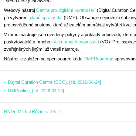
*nemá český ekvivalent
Webový nástroj
Centra pro digitální kurátorství
(Digital Curation 
při vytváření
plánů správy dat
(DMP). Obsahuje nejnovější šablon
pro osvědčené postupy, které uživatelům pomáhají vytvářet kvalit
V rámci nástroje jsou uvedeny pokyny a příklady odpovědí, které
poskytovatelé a mnoho
výzkumných organizací
(VO). Pro inspira
zveřejněných jinými uživateli nástroje.
Nástroj je založen na open source kódu
DMPRoadmap
spravované
Digital Curation Centre (DCC), [cit. 2026-04-24]
DMPonline, [cit. 2026-04-24]
RNDr. Michal Růžička, Ph.D.