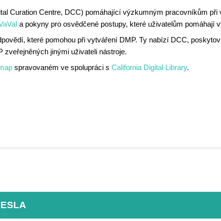
ital Curation Centre, DCC) pomáhající výzkumným pracovníkům při 
 VaVaI
a pokyny pro osvědčené postupy, které uživatelům pomáhají vy
odpovědí, které pomohou při vytváření DMP. Ty nabízí DCC, poskyto
 zveřejněných jinými uživateli nástroje.
map
spravovaném ve spolupráci s
California Digital Library
.
HESLA