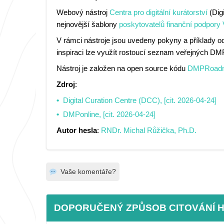
Webový nástroj
Centra pro digitální kurátorství
(Dig
nejnovější šablony
poskytovatelů finanční podpory
V rámci nástroje jsou uvedeny pokyny a příklady 
inspiraci lze využít rostoucí seznam veřejných DMP
Nástroj je založen na open source kódu
DMPRoad
Zdroj
:
Digital Curation Centre (DCC), [cit. 2026-04-24]
DMPonline, [cit. 2026-04-24]
Autor hesla
:
RNDr. Michal Růžička, Ph.D.
Vaše komentáře?
DOPORUČENÝ ZPŮSOB CITOVÁNÍ 