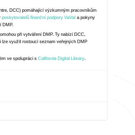
Centre, DCC) pomáhající výzkumným pracovníkům
y
poskytovatelů finanční podpory VaVaI
a pokyny
ní DMP.
 pomohou při vytváření DMP. Ty nabízí DCC,
ci lze využít rostoucí seznam veřejných DMP
m ve spolupráci s
California Digital Library
.