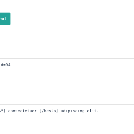
ext
id=94
4"] consectetuer [/heslo] adipiscing elit. 