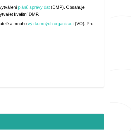
vytváření
plánů správy dat
(DMP). Obsahuje
tvářet kvalitní DMP.
vatelé a mnoho
výzkumných organizací
(VO). Pro