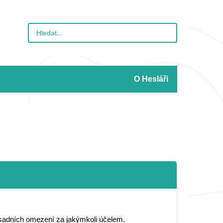
O Hesláři
 zásadních omezení za jakýmkoli účelem.