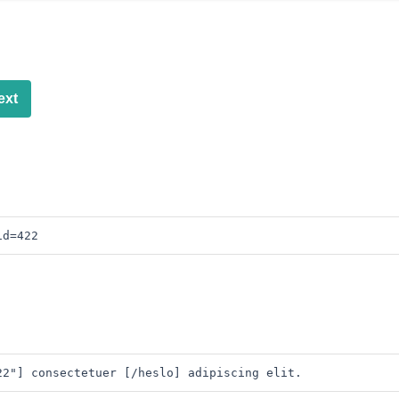
ext
id=422
22"] consectetuer [/heslo] adipiscing elit. 