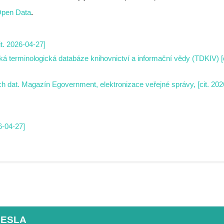
Open Data
.
it. 2026-04-27]
á terminologická databáze knihovnictví a informační vědy (TDKIV) [o
h dat. Magazín Egovernment, elektronizace veřejné správy, [cit. 202
6-04-27]
HESLA