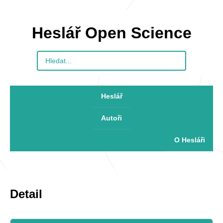
Heslář Open Science
Heslář
Autoři
O Hesláři
Detail