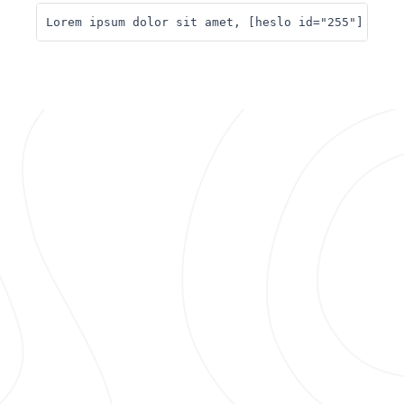
Lorem ipsum dolor sit amet, [heslo id="255"] cons