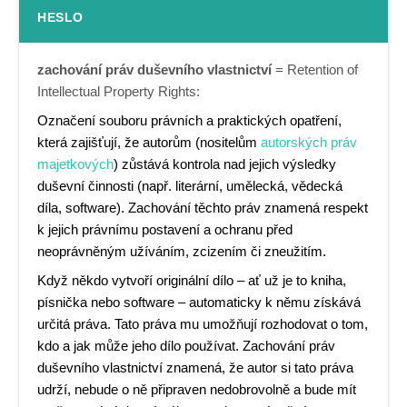
HESLO
zachování práv duševního vlastnictví
= Retention of
Intellectual Property Rights:
Označení souboru právních a praktických opatření,
která zajišťují, že autorům (nositelům
autorských práv
majetkových
) zůstává kontrola nad jejich výsledky
duševní činnosti (např. literární, umělecká, vědecká
díla, software). Zachování těchto práv znamená respekt
k jejich právnímu postavení a ochranu před
neoprávněným užíváním, zcizením či zneužitím.
Když někdo vytvoří originální dílo – ať už je to kniha,
písnička nebo software – automaticky k němu získává
určitá práva. Tato práva mu umožňují rozhodovat o tom,
kdo a jak může jeho dílo používat. Zachování práv
duševního vlastnictví znamená, že autor si tato práva
udrží, nebude o ně připraven nedobrovolně a bude mít