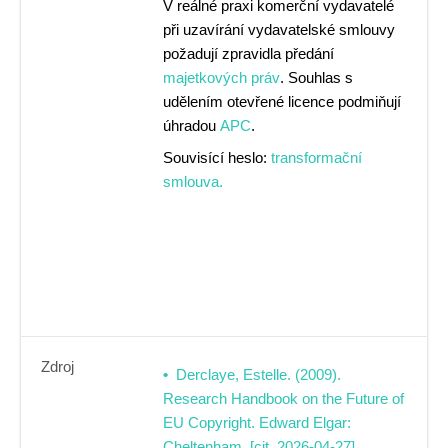
V reálné praxi komerční vydavatelé
při uzavírání vydavatelské smlouvy
požadují zpravidla předání
majetkových práv
. Souhlas s
udělením otevřené licence podmiňují
úhradou
APC
.
Souvisící heslo:
transformační
smlouva.
Zdroj
Derclaye, Estelle. (2009).
Research Handbook on the Future of
EU Copyright. Edward Elgar:
Cheltenham, [cit. 2026-04-27]