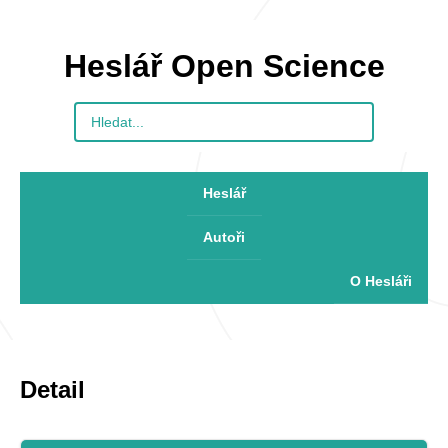
Heslář Open Science
Heslář
Autoři
O Hesláři
Detail