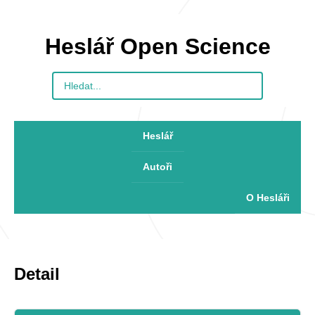
Heslář Open Science
Heslář
Autoři
O Hesláři
Detail