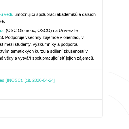
ou vědu
umožňující spolupráci akademiků a dalších
xe.
ouc
(OSC Olomouc, OSCO) na Univerzitě
23. Podporuje všechny zájemce v orientaci, v
past mezi studenty, výzkumníky a podporou
ctvím tematických kurzů a sdílení zkušeností v
né vědy a vytváří spolupracující síť jejích zájemců.
s (INOSC), [cit. 2026-04-24]