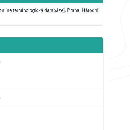
nline terminologická databáze]. Praha: Národní 
s
s