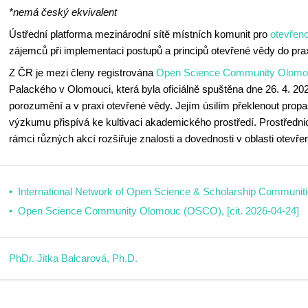
*nemá český ekvivalent
Ústřední platforma mezinárodní sítě místních komunit pro
otevřen
zájemců při implementaci postupů a principů otevřené vědy do pra
Z ČR je mezi členy registrována
Open Science Community Olom
Palackého v Olomouci, která byla oficiálně spuštěna dne 26. 4. 20
porozumění a v praxi otevřené vědy. Jejím úsilím překlenout pro
výzkumu přispívá ke kultivaci akademického prostředí. Prostředni
rámci různých akcí rozšiřuje znalosti a dovednosti v oblasti otevře
International Network of Open Science & Scholarship Communitie
Open Science Community Olomouc (OSCO), [cit. 2026-04-24]
PhDr. Jitka Balcarová, Ph.D.