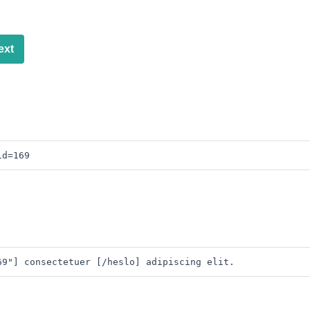
ext
id=169
69"] consectetuer [/heslo] adipiscing elit. 