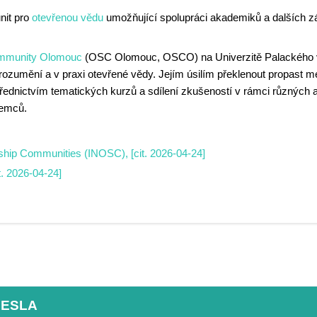
nit pro
otevřenou vědu
umožňující spolupráci akademiků a dalších zá
mmunity Olomouc
(OSC Olomouc, OSCO) na Univerzitě Palackého v O
orozumění a v praxi otevřené vědy. Jejím úsilím překlenout propast
řednictvím tematických kurzů a sdílení zkušeností v rámci různých ak
jemců.
ship Communities (INOSC), [cit. 2026-04-24]
 2026-04-24]
HESLA