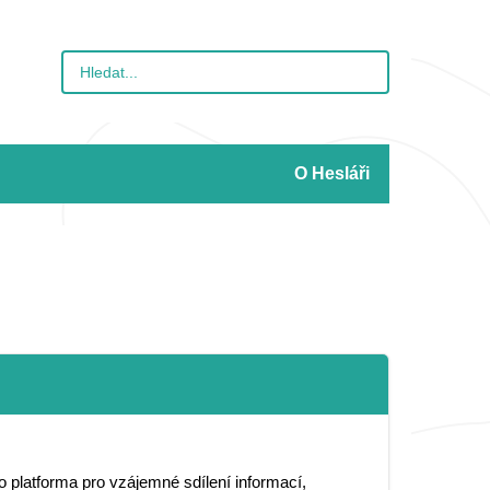
O Hesláři
 platforma pro vzájemné sdílení informací,