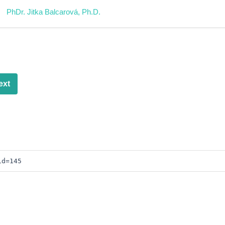
PhDr. Jitka Balcarová, Ph.D.
ext
id=145