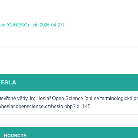
.
ion (CoNOSC), [cit. 2026-04-27]
HESLA
otevřené vědy. In: Heslář Open Science [online terminologická d
s://heslar.openscience.cz/heslo.php?id=145
HODNOTA