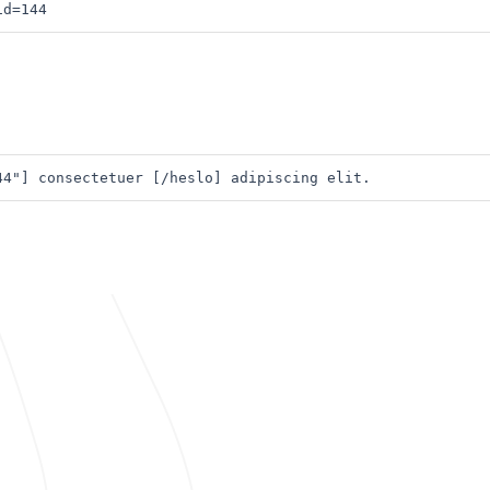
id=144
44"] consectetuer [/heslo] adipiscing elit. 