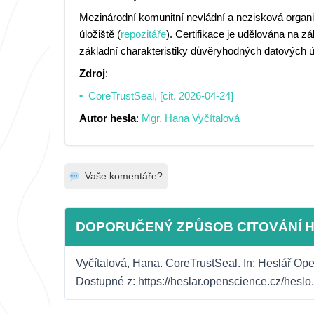
Mezinárodní komunitní nevládní a nezisková organiz
úložiště (
repozitáře
). Certifikace je udělována na 
základní charakteristiky důvěryhodných datových ú
Zdroj
:
CoreTrustSeal, [cit. 2026-04-24]
Autor hesla
:
Mgr. Hana Vyčítalová
Vaše komentáře?
DOPORUČENÝ ZPŮSOB CITOVÁNÍ 
Vyčítalová, Hana. CoreTrustSeal. In: Heslář Open
Dostupné z: https://heslar.openscience.cz/hesl