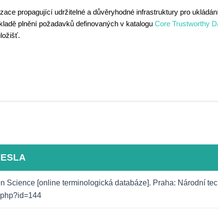
ace propagující udržitelné a důvěryhodné infrastruktury pro ukládán
základě plnění požadavků definovaných v katalogu
Core Trustworthy D
ložišť.
HESLA
 Science [online terminologická databáze]. Praha: Národní techn
o.php?id=144