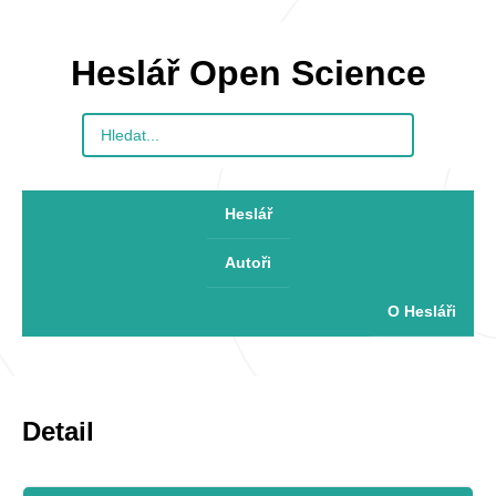
Heslář Open Science
Heslář
Autoři
O Hesláři
Detail