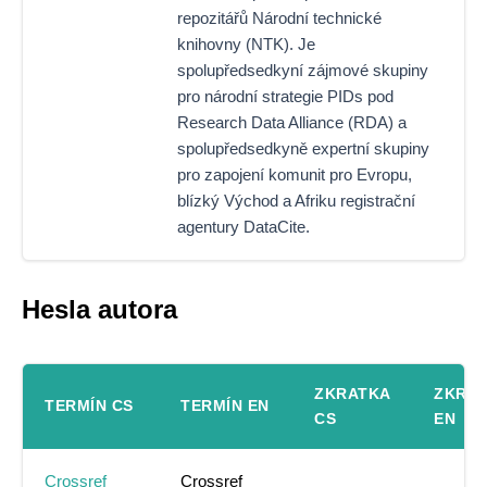
repozitářů Národní technické
knihovny (NTK). Je
spolupředsedkyní zájmové skupiny
pro národní strategie PIDs pod
Research Data Alliance (RDA) a
spolupředsedkyně expertní skupiny
pro zapojení komunit pro Evropu,
blízký Východ a Afriku registrační
agentury DataCite.
Hesla autora
ZKRATKA
ZKRA
TERMÍN CS
TERMÍN EN
CS
EN
Crossref
Crossref