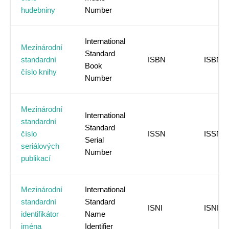
hudebniny
Number
International
Mezinárodní
Standard
standardní
ISBN
ISBN
Book
číslo knihy
Number
Mezinárodní
International
standardní
Standard
číslo
ISSN
ISSN
Serial
seriálových
Number
publikací
Mezinárodní
International
standardní
Standard
ISNI
ISNI
identifikátor
Name
jména
Identifier