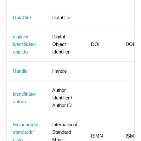
DataCite
DataCite
digitální
Digital
identifikátor
Object
DOI
DOI
objektu
Identifier
Handle
Handle
Author
identifikátor
Identifier /
autora
Author ID
Mezinárodní
International
standardní
Standard
ISMN
ISMN
číslo
Music