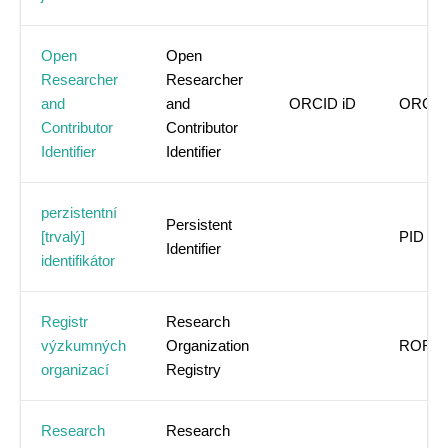
Open
Open
Researcher
Researcher
and
and
ORCID iD
ORCID
Contributor
Contributor
Identifier
Identifier
perzistentní
Persistent
[trvalý]
PID
Identifier
identifikátor
Registr
Research
výzkumných
Organization
ROR
organizací
Registry
Research
Research