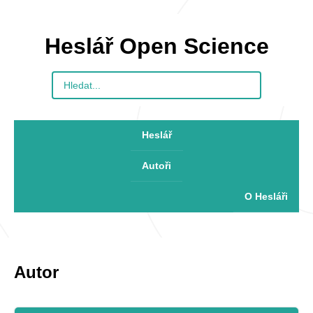
Heslář Open Science
Heslář
Autoři
O Hesláři
Autor