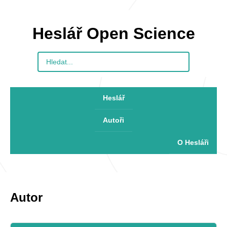
Heslář Open Science
Heslář
Autoři
O Hesláři
Autor