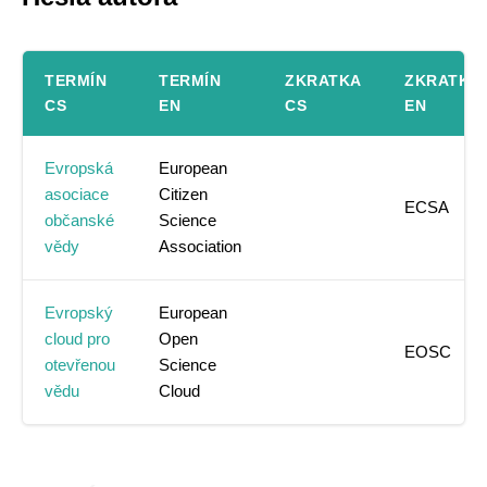
TERMÍN
TERMÍN
ZKRATKA
ZKRATKA
CS
EN
CS
EN
Evropská
European
asociace
Citizen
ECSA
občanské
Science
vědy
Association
Evropský
European
cloud pro
Open
EOSC
otevřenou
Science
vědu
Cloud